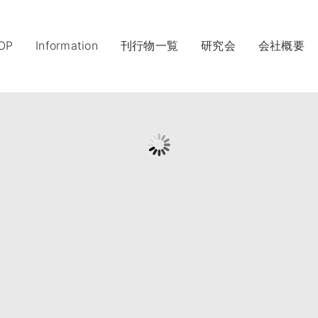
ナ
ビ
OP
Information
刊行物一覧
研究会
会社概要
ゲ
ー
シ
ョ
ン
を
ス
キ
ッ
プ
す
る