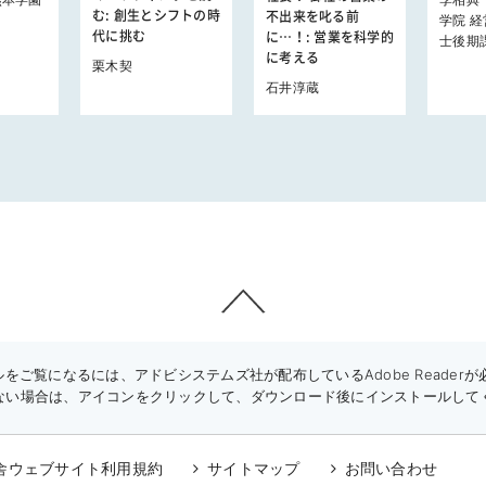
む: 創生とシフトの時
不出来を叱る前
）
学院 経
代に挑む
に…！: 営業を科学的
士後期
に考える
栗木契
石井淳蔵
をご覧になるには、アドビシステムズ社が配布しているAdobe Readerが必要です
ない場合は、アイコンをクリックして、ダウンロード後にインストールして
舎ウェブサイト利用規約
サイトマップ
お問い合わせ