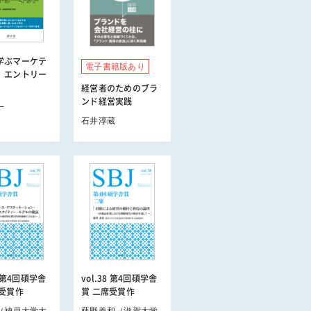
学ぶマーケテ
電子書籍版あり
 エントリー
経営者のためのブラ
ンド経営実践
一
石井淳蔵
9 第4回碩学舎
vol.38 第4回碩学舎
席受賞作
賞 二席受賞作
（神戸大学大
藤野義和（滋賀大学