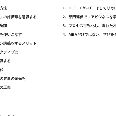
方法
OJT、Off-JT、そしてリ
」の好循環を意識する
部門連係でコアビジネスを
認識
プロセス可視化し、隠れた
を使いこなす
MBAだけではない、学びを
ン講義をするメリット
クティブに
識する
代
の容量の確保を
の工夫
へ