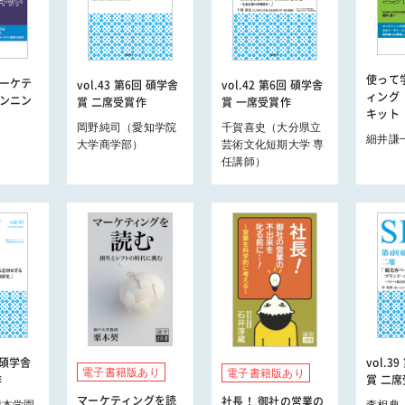
使って
ーケテ
vol.43 第6回 碩学舎
vol.42 第6回 碩学舎
ィング
ンニン
賞 二席受賞作
賞 一席受賞作
キット
岡野純司（愛知学院
千賀喜史（大分県立
細井謙
大学商学部）
芸術文化短期大学 専
任講師）
5回碩学舎
vol.3
電子書籍版あり
電子書籍版あり
作
賞 二
マーケティングを読
社長！ 御社の営業の
熊本学園
李相典