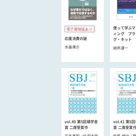
使って学ぶマ
電子書籍版あり
ィング プラ
応援消費の謎
グ・キット
水越康介
細井謙一
vol.40 第5回碩学舎
vol.41 第
賞 二席受賞作
賞 二席受賞
石井孝和（佐賀大学
松尾 健治（