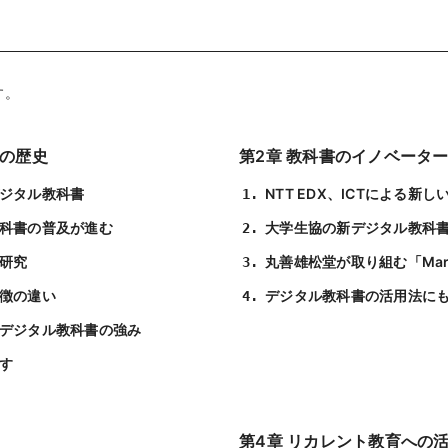
す。
書の歴史
第2章 教科書のイノベータ
ジタル教科書
NTT EDX、ICTによる新
科書の普及が進む
大学生協の新デジタル教科書サ
研究
丸善雄松堂が取り組む「Maruzen
徴の違い
デジタル教科書の活用法に
デジタル教科書の強み
す
第4章 リカレント教育への