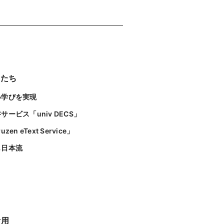
ーたち
しい学びを実現
ービス「univ DECS」
 eText Service」
も日本流
活用