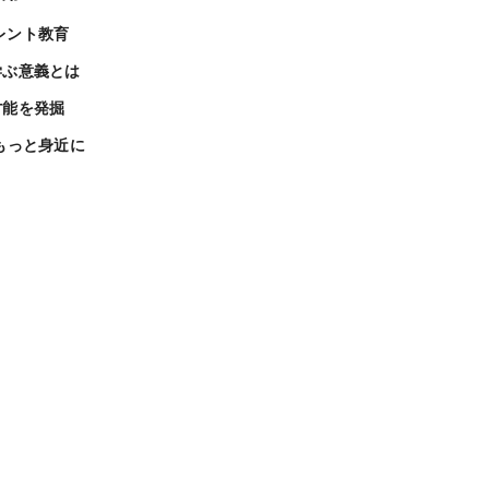
カレント教育
学ぶ意義とは
才能を発掘
もっと身近に