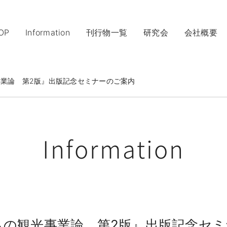
ナ
ビ
OP
Information
刊行物一覧
研究会
会社概要
ゲ
ー
シ
ョ
の観光事業論 第2版』出版記念セミナーのご案内
ン
を
ス
キ
ッ
Information
プ
す
る
 『1からの観光事業論 第2版』出版記念