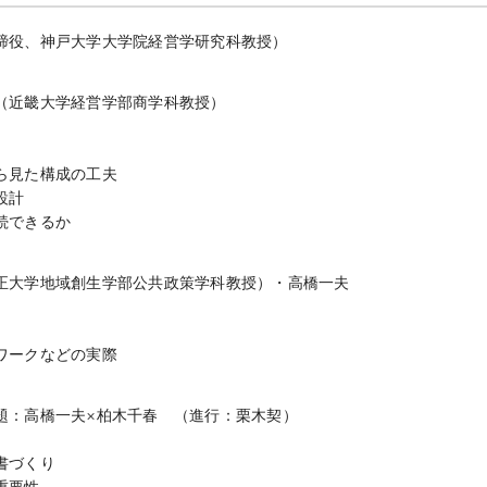
締役、神戸大学大学院経営学研究科教授）
（近畿大学経営学部商学科教授）
ら見た構成の工夫
設計
続できるか
正大学地域創生学部公共政策学科教授）・高橋一夫
ワークなどの実際
題：高橋一夫×柏木千春 （進行：栗木契）
書づくり
重要性