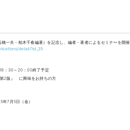
橋一夫・柏木千春編著）を記念し、編者・著者によるセミナーを開催
ications/detail/1st_35
18：
30
～
20
：
00
終了予定
 第2版』 に興味をお持ちの方
25
年
7
月
5
日（金）